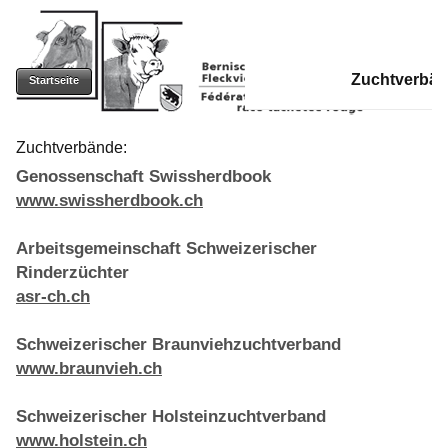
Bernischer
SUCHE
Zuchtverbä
Startseite
Fleckviehzuchtverband
Suche
christian.burkhalter@bfzv.ch
Zuchtverbände:
Genossenschaft Swissherdbook
www.swissherdbook.ch
Arbeitsgemeinschaft Schweizerischer
Rinderzüchter
asr-ch.ch
Schweizerischer Braunviehzuchtverband
www.braunvieh.ch
Schweizerischer Holsteinzuchtverband
www.holstein.ch