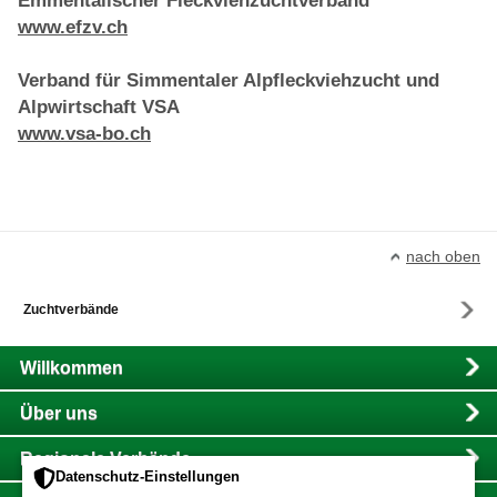
Emmentalischer Fleckviehzuchtverband
www.efzv.ch
Verband für Simmentaler Alpfleckviehzucht und
Alpwirtschaft VSA
www.vsa-bo.ch
nach oben
Zuchtverbände
Main
Willkommen
Navigation
Über uns
Regionale Verbände
Datenschutz-Einstellungen